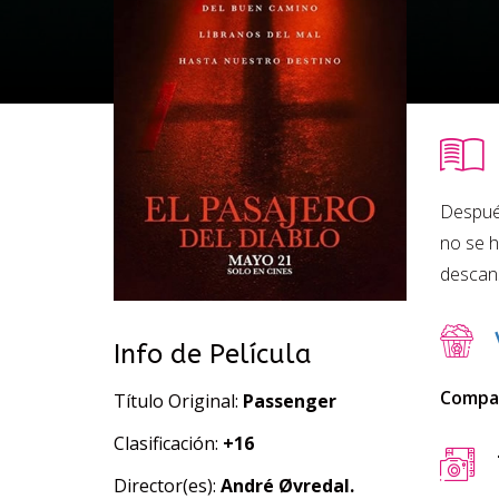
Después
no se h
descans
Info de Película
Compar
Título Original:
Passenger
Clasificación:
+16
Director(es):
André Øvredal.